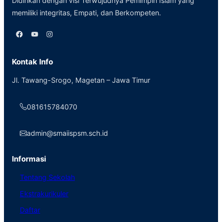
Didirikan dengan visi Terwujudnya Pemimpin Islam yang
memiliki integritas, Empati, dan Berkompeten.
Facebook
YouTube
Instagram
Kontak Info
Jl. Tawang-Srogo, Magetan – Jawa Timur
081615784070
admin@smaiispsm.sch.id
Informasi
Tentang Sekolah
Ekstrakurikuler
Daftar