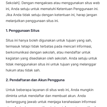
Sekolah]. Dengan mengakses atau menggunakan situs web
ini, Anda setuju untuk mematuhi Ketentuan Penggunaan ini.
Jika Anda tidak setuju dengan ketentuan ini, harap jangan
melanjutkan penggunaan situs ini.
1. Penggunaan Situs
Situs ini hanya boleh digunakan untuk tujuan yang sah,
termasuk tetapi tidak terbatas pada mencari informasi,
berkomunikasi dengan sekolah, atau mendaftar untuk
kegiatan yang disediakan oleh sekolah. Anda setuju untuk
tidak menggunakan situs ini untuk tujuan yang melanggar
hukum atau tidak sah.
2. Pendaftaran dan Akun Pengguna
Untuk beberapa layanan di situs web ini, Anda mungkin
diminta untuk mendaftar dan membuat akun. Anda
bertanggung jawab untuk menjaga kerahasiaan informasi