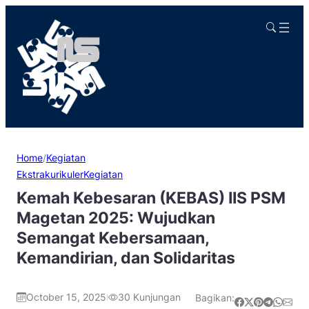
Home
/
Kegiatan
Ekstrakurikuler
Kegiatan
Kemah Kebesaran (KEBAS) IIS PSM
Magetan 2025: Wujudkan
Semangat Kebersamaan,
Kemandirian, dan Solidaritas
October 15, 2025
30
Kunjungan
Bagikan:
|
Share on Facebook
Share on X
Share on Pinterest
Share on Telegram
Share on WhatsApp
Share on Email